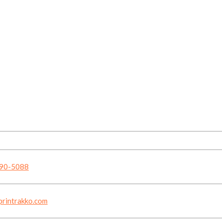
90-5088
printrakko.com