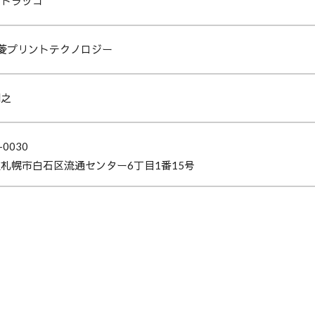
ントラッコ
北菱プリントテクノロジー
朋之
-0030
札幌市白石区流通センター6丁目1番15号