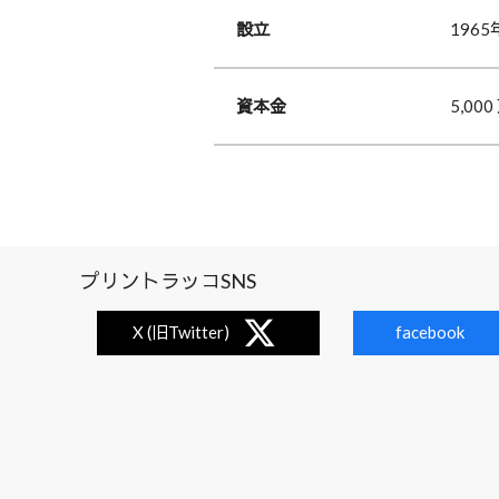
設立
1965
資本金
5,00
プリントラッコSNS
X (旧Twitter)
facebook