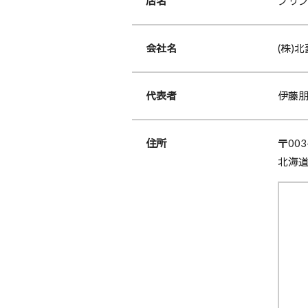
店名
プリ
会社名
(株)
代表者
伊藤
住所
〒003
北海道